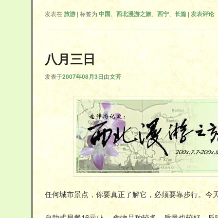
发表在
旅游
|
标签为
中国
、
西北漫游之旅
、
西宁
、
长篇
|
发表评论
八月三日
发表于
2007年08月3日
由
文芳
任何城市景点，你要真正了解它，必须要靠步行。今
自助式早餐16元/人，食物品种较多，质量也较好，