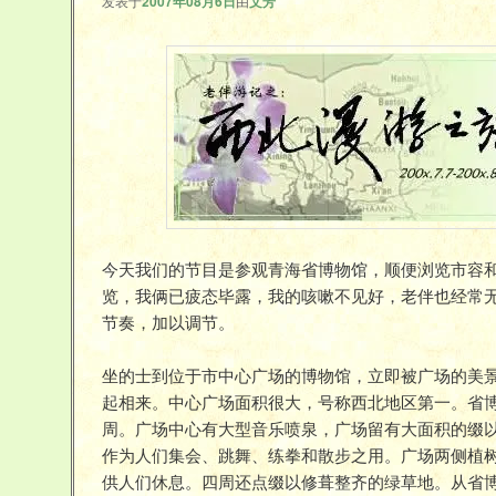
发表于
2007年08月6日
由
文芳
今天我们的节目是参观青海省博物馆，顺便浏览市容
览，我俩已疲态毕露，我的咳嗽不见好，老伴也经常
节奏，加以调节。
坐的士到位于市中心广场的博物馆，立即被广场的美
起相来。中心广场面积很大，号称西北地区第一。省
周。广场中心有大型音乐喷泉，广场留有大面积的缀
作为人们集会、跳舞、练拳和散步之用。广场两侧植
供人们休息。四周还点缀以修葺整齐的绿草地。从省