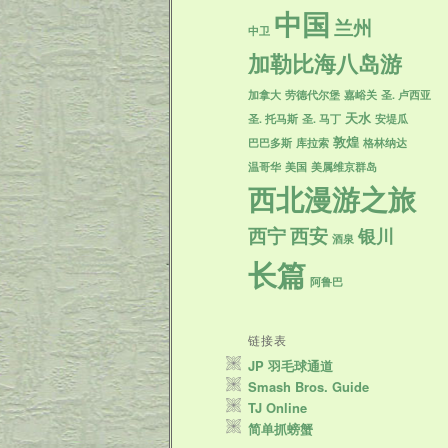
中国
兰州
中卫
加勒比海八岛游
加拿大
劳德代尔堡
嘉峪关
圣. 卢西亚
天水
圣. 托马斯
圣. 马丁
安堤瓜
敦煌
巴巴多斯
库拉索
格林纳达
温哥华
美国
美属维京群岛
西北漫游之旅
西宁
西安
银川
酒泉
长篇
阿鲁巴
链接表
JP 羽毛球通道
Smash Bros. Guide
TJ Online
简单抓螃蟹