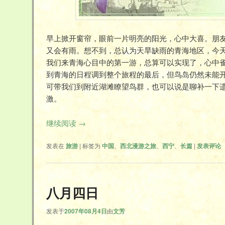
早上掀开窗帘，眼前一片明亮的阳光，心中大喜。朋
又会有雨。想不到，总认为天旱缺雨的青海地区，今
我们来青海心目中的第一游，总算可以实现了，心中
到青海的日程调到整个旅程的最后，但鸟岛仍然未能
可带我们到附近湖滩瞭望鸟群，也可以说是聊补一下
激。
继续阅读
→
发表在
旅游
|
标签为
中国
、
西北漫游之旅
、
西宁
、
长篇
|
发表评论
八月四日
发表于
2007年08月4日
由
文芳