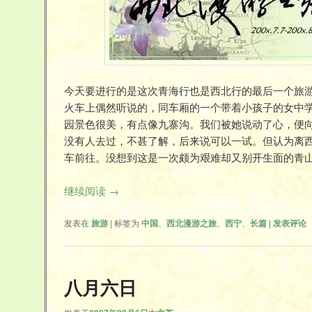
今天要进行的是这次青海行也是西北行的最后一个旅
火车上偶然听说的，同车厢的一个带着小孩子的女中
园景色很美，有点像九寨沟。我们被她说动了心，便
没有人去过，不甚了解，后来说可以一试。但认为离西
车前往。没想到这是一次颇为艰难却又别开生面的青山
继续阅读
→
发表在
旅游
|
标签为
中国
、
西北漫游之旅
、
西宁
、
长篇
|
发表评论
八月六日