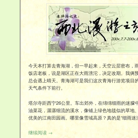
今天本打算去青海湖，但一早起来，天空云层密布，
饭店老板，说是湖区正在大雨滂沱，决定改期。我俩
总会遇上晴天。青海湖可是我们这次青海行游览项目
天气条件下前行。
塔尔寺距西宁26公里。车出郊外，在绵绵细雨的迷朦
油菜花，潺潺细流的溪水，像铺上绿色地毯似的草地
优美的江南田园画。哪里像雪域高原？真的是“细雨迷
继续阅读
→