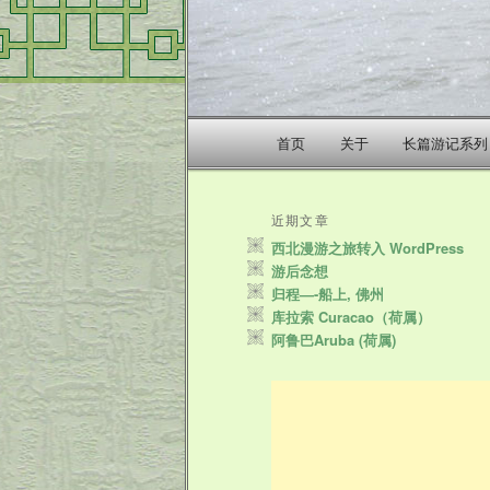
主
首页
关于
长篇游记系列
跳
跳
页
至
至
近期文章
西北漫游之旅转入 WordPress
主
副
游后念想
归程—-船上, 佛州
内
内
库拉索 Curacao（荷属）
阿鲁巴Aruba (荷属)
容
容
区
区
域
域