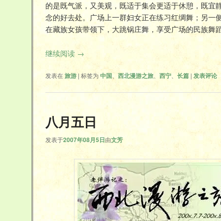
的是既气派，又美观，既适于集会更适于休憩，既宜
念的好去处。广场上一群妇女正在练习红绸舞；另一
在藏族女孩带领下，大跳锅庄舞，享受广场的民族舞
继续阅读
→
发表在
旅游
|
标签为
中国
、
西北漫游之旅
、
西宁
、
长篇
|
发表评论
八月五日
发表于
2007年08月5日
由
文芳