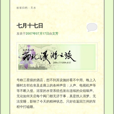
主
副
标签归档：
天水
内
内
七月十七日
容
容
发表于
2007年07月17日
由
文芳
区
区
域
域
号称三星级的酒店，想不到其设施好看不中用。晚上入
睡时左邻右舍及走廊上的各种声音：人声、电视机声等
等不断入侵。浴室的水管系统也发出连续的尖锐噪声。
无论如何关启每个阀门都无济于事，真是扰人清梦。无
法安睡，影响了今天的精神状态。只好在返回兰州的车
程中打瞌睡。