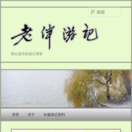
搜
索
两位老伴的游记博客
主
首页
关于
长篇游记系列
跳
跳
页
至
至