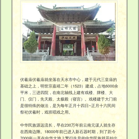
伏羲庙伏羲庙就坐落在天水市中心，建于元代三皇庙的
基础之上，明世宗嘉靖二年（1523）建成，占地6000余
平米，三进四院，在南北轴线上建有戏楼、牌楼、大
门、仪门，先天殿、太极殿（寝宫）。戏楼建于大门前
是很特殊的做法，是为每年正月十四日~正月十六民间
祭祀伏羲时，戏班唱戏之用。
中华民族源远流长，早在230万年前云南元谋人就生存
在西南边陲。18000年前已进入新石器时期，到了距今
7000年一直在中华大地上繁衍生息的中华民族就开始出