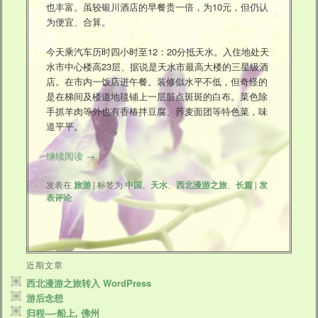
也丰富。虽较银川酒店的早餐贵一倍，为10元，但仍认
为便宜、合算。
今天乘汽车历时四小时至12：20分抵天水。入住地处天
水市中心楼高23层、据说是天水市最高大楼的三星级酒
店。在市内一饭店进午餐。装修似水平不低，但奇怪的
是在梯间及楼道地毯铺上一层脏点斑斑的白布。菜色除
手抓羊肉等外也有香椿拌豆腐、荞麦面团等特色菜，味
道平平。
继续阅读
→
发表在
旅游
|
标签为
中国
、
天水
、
西北漫游之旅
、
长篇
|
发
表评论
近期文章
西北漫游之旅转入 WordPress
游后念想
归程—-船上, 佛州