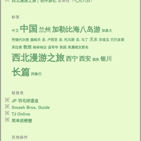
西北漫游之旅 | 老伴游记
发表在《
七月八日
》
标签
中国
加勒比海八岛游
兰州
中卫
加拿大
天水
劳德代尔堡
嘉峪关
圣. 卢西亚
圣. 托马斯
圣. 马丁
安堤瓜
巴巴多斯
敦煌
库拉索
格林纳达
温哥华
美国
美属维京群岛
西北漫游之旅
西宁
西安
银川
酒泉
长篇
阿鲁巴
链接表
JP 羽毛球通道
Smash Bros. Guide
TJ Online
简单抓螃蟹
其他操作