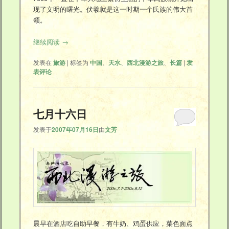
现了文明的曙光。伏羲就是这一时期一个氏族的伟大首
领。
继续阅读
→
发表在
旅游
|
标签为
中国
、
天水
、
西北漫游之旅
、
长篇
|
发
表评论
七月十六日
发表于
2007年07月16日
由
文芳
晨早在酒店吃自助早餐，有牛奶、鸡蛋供应，菜色面点