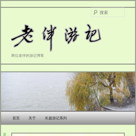
搜
索
两位老伴的游记博客
主
首页
关于
长篇游记系列
跳
页
至