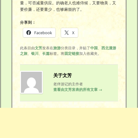
量，可否减量供应。的确老人也难侍候，又要物美，又
要价廉，还要量少，也够麻烦的了。
分享到：
Facebook
X
此条目由
文芳
发表在
旅游
分类目录，并贴了
中国
、
西北漫游
之旅
、
银川
、
长篇
标签。将
固定链接
加入收藏夹。
关于文芳
老伴游记的主作者
查看由文芳发表的所有文章
→