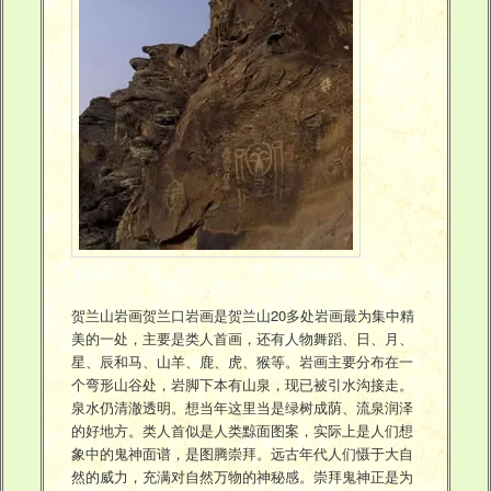
贺兰山岩画贺兰口岩画是贺兰山20多处岩画最为集中精
美的一处，主要是类人首画，还有人物舞蹈、日、月、
星、辰和马、山羊、鹿、虎、猴等。岩画主要分布在一
个弯形山谷处，岩脚下本有山泉，现已被引水沟接走。
泉水仍清澈透明。想当年这里当是绿树成荫、流泉润泽
的好地方。类人首似是人类黥面图案，实际上是人们想
象中的鬼神面谱，是图腾崇拜。远古年代人们慑于大自
然的威力，充满对自然万物的神秘感。崇拜鬼神正是为