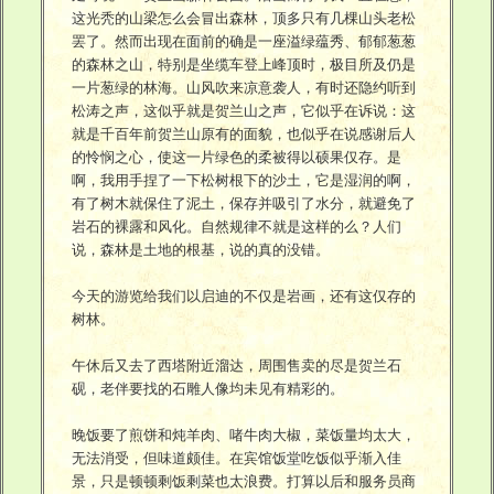
这光秃的山梁怎么会冒出森林，顶多只有几棵山头老松
罢了。然而出现在面前的确是一座溢绿蕴秀、郁郁葱葱
的森林之山，特别是坐缆车登上峰顶时，极目所及仍是
一片葱绿的林海。山风吹来凉意袭人，有时还隐约听到
松涛之声，这似乎就是贺兰山之声，它似乎在诉说：这
就是千百年前贺兰山原有的面貌，也似乎在说感谢后人
的怜悯之心，使这一片绿色的柔被得以硕果仅存。是
啊，我用手捏了一下松树根下的沙土，它是湿润的啊，
有了树木就保住了泥土，保存并吸引了水分，就避免了
岩石的裸露和风化。自然规律不就是这样的么？人们
说，森林是土地的根基，说的真的没错。
今天的游览给我们以启迪的不仅是岩画，还有这仅存的
树林。
午休后又去了西塔附近溜达，周围售卖的尽是贺兰石
砚，老伴要找的石雕人像均未见有精彩的。
晚饭要了煎饼和炖羊肉、啫牛肉大椒，菜饭量均太大，
无法消受，但味道颇佳。在宾馆饭堂吃饭似乎渐入佳
景，只是顿顿剩饭剩菜也太浪费。打算以后和服务员商