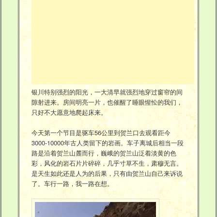
银川特别强烈的阳光，一大清早就强烈地穿过窗帘的间
隙射进来。房间明亮一片，也催醒了睡眼惺忪的我们，
只好不大愿意地爬起床来。
今天第一个节目是驱车56公里到贺兰口去观看距今
3000-10000年古人类留下的岩画。车子离城后相当一段
路是沿着贺兰山麓而行，巍峨的贺兰山泛着淡黄的色
彩，风化的岩石片片碎碎，几乎寸草不生，肃穆无言。
是天生如此还是人为的后果，只有由贺兰山自己来诉说
了。车行一路，我一路在想。