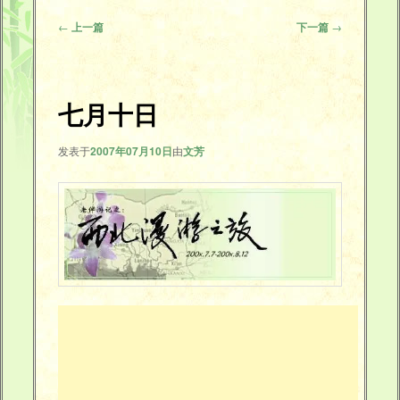
主
文
←
上一篇
下一篇
→
章
导
内
航
容
七月十日
区
发表于
2007年07月10日
由
文芳
域