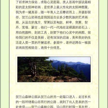
了祈求神力保佑，求取心灵慰藉。类人首画中据说最精
彩的是太阳神岩画，是世界上最人性化的太阳神图案。
我为求一赌真容，随一年青人之后攀岩而上，并摄影留
存。贺兰山岩画也是我国远古众多少数民族的艺术画
廊。从远古的鬼方、荤粥以至匈奴、鲜卑、突厥、契
丹、党项、蒙古，他们一代一代地在这裸露的岩石上，
用自然颜料、刻岩工具，刻塑下他们心灵中的画图。留
给我们的不仅是美丽，还有深深的启迪，美和美好的生
活是人类一贯的不懈追求。参观中，老伴还蹲在一猴面
岩画前照相留念，表情十分得意。
贺兰山森林公园从贺兰山的另一处隘口进入，走过长长
的一段环绕着山谷而行的公路，就到了出人意表的另一
处奇境——贺兰山森林公园。沿山而行时我一直在想，